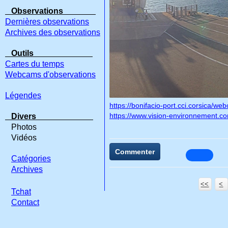
Observations
Dernières observations
Archives des observations
Outils
Cartes du temps
Webcams d'observations
Légendes
https://bonifacio-port.cci.corsica/we
https://www.vision-environnement.
Divers
Photos
Vidéos
Commenter
Catégories
Archives
<<
<
Tchat
Contact