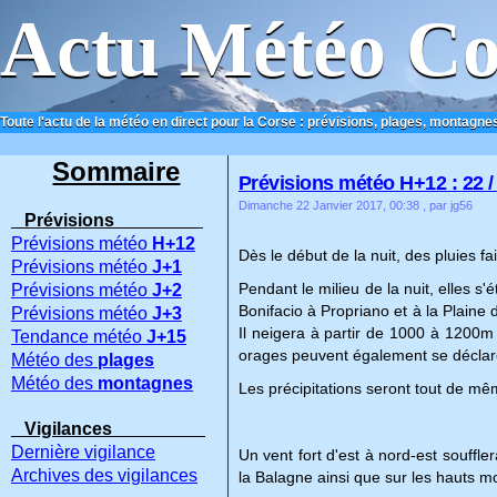
Actu Météo Co
Toute l'actu de la météo en direct pour la Corse : prévisions, plages, montagnes
ACCUEIL
CONTACT
Sommaire
Prévisions météo H+12 : 22 / 
Dimanche 22 Janvier 2017, 00:38
, par jg56
Prévisions
Prévisions météo
H+12
Dès le début de la nuit, des pluies f
Prévisions météo
J+1
Pendant le milieu de la nuit, elles s'
Prévisions météo
J+2
Bonifacio à Propriano et à la Plaine
Prévisions météo
J+3
Il neigera à partir de 1000 à 1200m 
Tendance météo
J+15
orages peuvent également se déclarer
Météo des
plages
Météo des
montagnes
Les précipitations seront tout de mêm
Vigilances
Dernière vigilance
Un vent fort d'est à nord-est souffl
Archives des vigilances
la Balagne ainsi que sur les hauts m