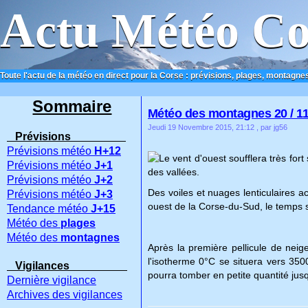
Actu Météo Co
Toute l'actu de la météo en direct pour la Corse : prévisions, plages, montagnes
ACCUEIL
CONTACT
Sommaire
Météo des montagnes 20 / 11
Jeudi 19 Novembre 2015, 21:12
, par jg56
Prévisions
Prévisions météo
H+12
Le vent d'ouest soufflera très for
Prévisions météo
J+1
des vallées.
Prévisions météo
J+2
Des voiles et nuages lenticulaires 
Prévisions météo
J+3
ouest de la Corse-du-Sud, le temps s
Tendance météo
J+15
Météo des
plages
Météo des
montagnes
Après la première pellicule de nei
l'isotherme 0°C se situera vers 3500
Vigilances
pourra tomber en petite quantité jus
Dernière vigilance
Archives des vigilances