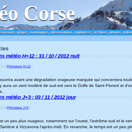
éo Corse
prévisions, plages, montagnes, observations, vigilances, archives, photos, vidéo
cles
ns météo H+12 : 31 / 10 / 2012 nuit
2 ( #
Prévisions H+12
)
 couvrira avant une dégradation orageuse marquée qui concernera toute
 y aura un vent modéré de sud-est vers le Golfe de Saint-Florent et d'
...
s météo J+3 : 03 / 11 / 2012 jour
2 ( #
Prévisions J+3
)
t un peu plus nuageux, notamment sur l'ouest, l'extrême-sud et le cen
Sartène à Vizzavona l'après-midi. En revanche, le temps est un peu plu