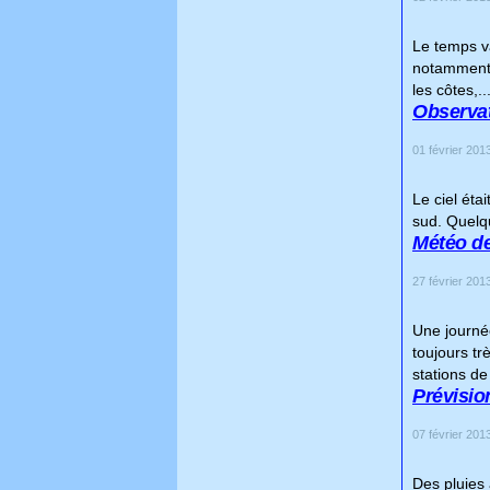
Le temps va
notamment s
les côtes,..
Observat
01 février 2013
Le ciel éta
sud. Quelq
Météo de
27 février 2013
Une journée
toujours t
stations de 
Prévision
07 février 2013
Des pluies 