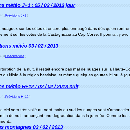
s météo J+1 : 05 / 02 / 2013 jour
 ( #
Prévisions J+1
)
a nuageux sur les côtes et encore plus ennuagé dans dès qu'on rentrera 
ement sur les côtes de la Castagniccia au Cap Corse. Il pourrait y av
ions météo 03 / 02 / 2013
 ( #
Observations
)
rturbtion de la nuit, il restait encore pas mal de nuages sur la Haute-C
t du Niolo à la région bastiaise, et même quelques gouttes ici ou là 
ns météo H+12 : 02 / 02 / 2013 nuit
 ( #
Prévisions H+12
)
, le ciel sera très voilé au nord mais au sud les nuages vont s'amonce
en fin de nuit, annonçant une dégradation dans la journée. Comme les 
ement...
s montagnes 03 / 02 / 2013