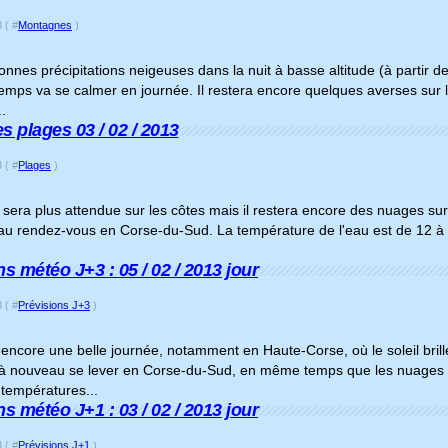
 ( #
Montagnes
)
nnes précipitations neigeuses dans la nuit à basse altitude (à partir 
e temps va se calmer en journée. Il restera encore quelques averses sur 
.
s plages 03 / 02 / 2013
 ( #
Plages
)
 sera plus attendue sur les côtes mais il restera encore des nuages s
 au rendez-vous en Corse-du-Sud. La température de l'eau est de 12 à 13
s météo J+3 : 05 / 02 / 2013 jour
 ( #
Prévisions J+3
)
 encore une belle journée, notamment en Haute-Corse, où le soleil bri
 à nouveau se lever en Corse-du-Sud, en même temps que les nuages f
 températures...
s météo J+1 : 03 / 02 / 2013 jour
 ( #
Prévisions J+1
)