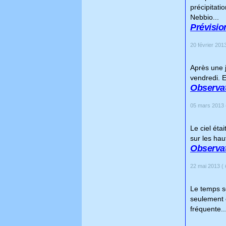
précipitati
Nebbio...
Prévision
20 février 2013
Après une j
vendredi. E
Observat
05 mars 2013 
Le ciel éta
sur les ha
Observat
22 mai 2013 ( 
Le temps se
seulement e
fréquente..