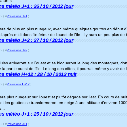
atures...
s météo J+1 : 26 / 10 / 2012 jour
2 ( #
Prévisions J+1
)
ra de plus en plus nuageux, avec même quelques gouttes en début d'apr
d'après-midi dans l'intérieur de l'ouest de l'île. Il y aura un peu plus de
s météo J+2 : 27 / 10 / 2012 jour
2 ( #
Prévisions J+2
)
luies arriveront sur l'ouest et se bloqueront le long des montagnes, do
 la partie ouest de l'île. Le long des côtes, il pourrait même y avoir de l
ns météo H+12 : 28 / 10 / 2012 nuit
2 ( #
Prévisions H+12
)
ra plus nuageux sur l'ouest et plutôt dégagé sur l'est. En cours de nu
t les gouttes se transformeront en neige à une altitude d'environ 1000
...
s météo J+1 : 25 / 10 / 2012 jour
2 ( #
Prévisions J+1
)