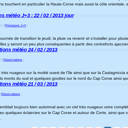
ons touchent en particulier la Haute-Corse mais aussi la côte orientale, 
s météo J+3 : 22 / 02 / 2013 jour
 ( #
Prévisions J+3
)
ournée de transition le jeudi, la pluie va revenir et s'installer pour plus
lles y seront un peu plus conséquentes à partir des contreforts ajacciens
ions météo 24 / 02 / 2013
( #
Observations
)
it très nuageux sur la moitié ouest de l'île ainsi que sur la Castagniccia 
uts monts du sud et quelques gouttes sur le nord du Cap Corse ainsi qu
ions météo 21 / 03 / 2013
#
Observations
)
mblait toujours bien automnal avec un ciel très nuageux voire complètem
u quelques éclaircies sur le Cap Corse et autour de Corte, ainsi que 
..