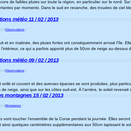
encore de faibles pluies sur toute la région, en particulier sur le nord. S
rtantes par moments. Dans le sud en revanche, des trouées de ciel bl
ions météo 11 / 02 / 2013
 ( #
Observations
)
uit et en matinée, des pluies fortes ont conséquemment arrosé l'île. E
'intérieur, ce qui a parfois apporté plus de 50cm de neige au-dessus 
ions météo 09 / 02 / 2013
 ( #
Observations
)
st voilé et couvert et des averses éparses se sont produites, plus partic
là de neige, ainsi que sur les côtes sud-est. À l'arrière, le soleil revenai
s montagnes 15 / 02 / 2013
 ( #
Montagnes
)
 vont toucher l'ensemble de la Corse pendant la journée. Elles seront u
 ainsi quelques centimètres supplémentaires aux 50cm tapissant le sol