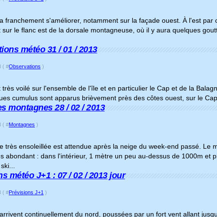
 franchement s'améliorer, notamment sur la façade ouest. À l'est par 
ur le flanc est de la dorsale montagneuse, où il y aura quelques goutt
.
ions météo 31 / 01 / 2013
 ( #
Observations
)
it très voilé sur l'ensemble de l'île et en particulier le Cap et de la Bala
ues cumulus sont apparus brièvement près des côtes ouest, sur le Cap,
s montagnes 28 / 02 / 2013
 ( #
Montagnes
)
 très ensoleillée est attendue après la neige du week-end passé. Le m
rès abondant : dans l'intérieur, 1 mètre un peu au-dessus de 1000m et
ski...
s météo J+1 : 07 / 02 / 2013 jour
 ( #
Prévisions J+1
)
arrivent continuellement du nord, poussées par un fort vent allant jus