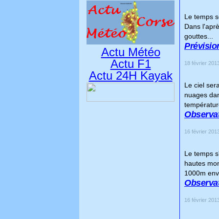
Le temps se
Dans l'aprè
gouttes...
Prévisio
Actu Météo
Actu F1
18 février 2013
Actu 24H Kayak
Le ciel ser
nuages dans
températur
Observat
16 février 2013
Le temps s'
hautes mon
1000m envi
Observat
16 février 2013