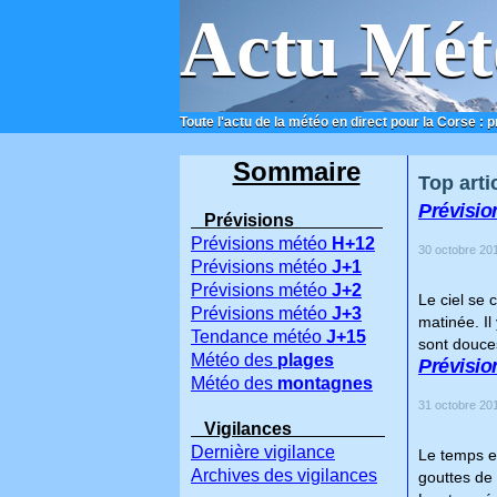
Actu Mét
Toute l'actu de la météo en direct pour la Corse : 
ACCUEIL
CONTACT
Sommaire
Top arti
Prévisio
Prévisions
Prévisions météo
H+12
30 octobre 201
Prévisions météo
J+1
Prévisions météo
J+2
Le ciel se
Prévisions météo
J+3
matinée. Il
Tendance météo
J+15
sont douces
Météo des
plages
Prévision
Météo des
montagnes
31 octobre 201
Vigilances
Dernière vigilance
Le temps es
Archives des vigilances
gouttes de 