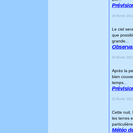
Prévision
04 février 2013
Le ciel ser
que possibl
grande...
Observat
04 février 2013
Après la pe
bien couver
temps...
Prévisio
02 février 2013
Cette nuit
les terres 
particulièr
Météo de