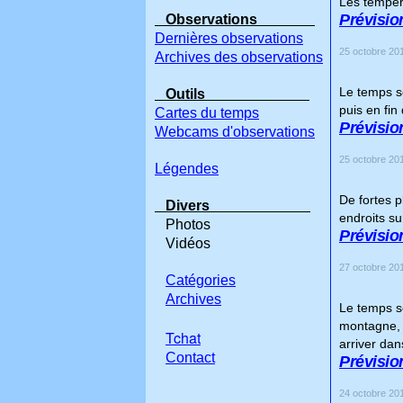
Les tempér
Prévision
Observations
Dernières observations
25 octobre 201
Archives des observations
Le temps se
Outils
puis en fin 
Cartes du temps
Prévision
Webcams d'observations
25 octobre 201
Légendes
De fortes p
Divers
endroits sur
Photos
Prévisio
Vidéos
27 octobre 201
Catégories
Archives
Le temps se
montagne, e
Tchat
arriver dans
Contact
Prévision
24 octobre 201