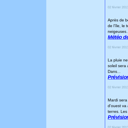
02 février 2013
Après de bo
de l'île, l
neigeuses..
Météo de
02 février 2013
La pluie ne
soleil sera
Dans...
Prévision
02 février 2013
Mardi sera
d'ouest va
terres. Les
Prévision
02 février 2013