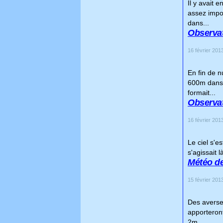
Il y avait 
assez impo
dans...
Observat
16 février 2013
En fin de n
600m dans l
formait...
Observat
16 février 2013
Le ciel s'e
s'agissait 
Météo de
15 février 2013
Des averses
apporteront
2m...