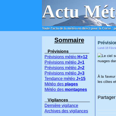
Actu Mét
Toute l'actu de la météo en direct pour la Corse : 
ACCUEIL
CONTACT
Sommaire
Prévisio
Lundi 18 Févri
Prévisions
Le ciel 
Prévisions météo
H+12
nuages dans
Prévisions météo
J+1
Prévisions météo
J+2
Prévisions météo
J+3
À la faveur
Tendance météo
J+15
les côtes et
Météo des
plages
Météo des
montagnes
Partager 
Vigilances
Dernière vigilance
Archives des vigilances