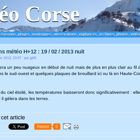
éo Corse
prévisions, plages, montagnes, observations, vigilances, archives, photos, vidéo
ns météo H+12 : 19 / 02 / 2013 nuit
er 2013, 23:07
, par jg56
sera un peu nuageux en début de nuit mais de plus en plus clair au fil
 le sud-ouest et quelques plaques de brouillard ici ou là en Haute-Co
 du ciel étoilé, les températures baisseront donc significativement : el
 il gèlera dans les terres.
cet article
Repost
0