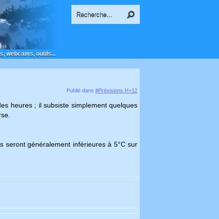
s, webcams, outils...
Publié dans
#Prévisions H+12
 des heures ; il subsiste simplement quelques
rse.
les seront généralement inférieures à 5°C sur