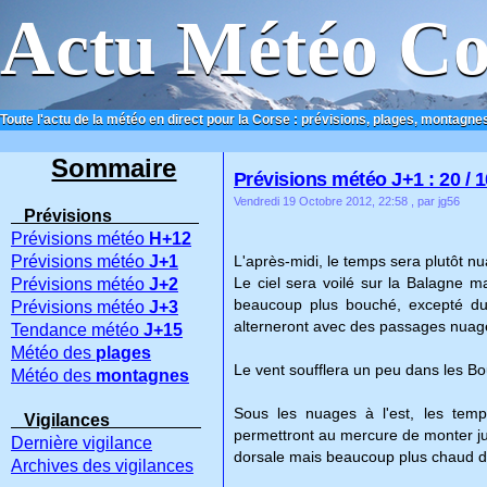
Actu Météo Co
Toute l'actu de la météo en direct pour la Corse : prévisions, plages, montagnes
ACCUEIL
CONTACT
Sommaire
Prévisions météo J+1 : 20 / 1
Vendredi 19 Octobre 2012, 22:58
, par jg56
Prévisions
Prévisions météo
H+12
Prévisions météo
J+1
L'après-midi, le temps sera plutôt nua
Le ciel sera voilé sur la Balagne m
Prévisions météo
J+2
beaucoup plus bouché, excepté du c
Prévisions météo
J+3
alterneront avec des passages nuag
Tendance météo
J+15
Météo des
plages
Le vent soufflera un peu dans les Bou
Météo des
montagnes
Sous les nuages à l'est, les temp
Vigilances
permettront au mercure de monter jusq
Dernière vigilance
dorsale mais beaucoup plus chaud du
Archives des vigilances