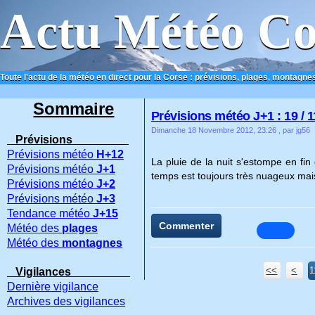
Actu Météo Co
Toute l'actu de la météo en direct pour la Corse : prévisions, plages, montagnes
ACCUEIL
CONTACT
Sommaire
Prévisions météo J+1 : 19 / 1
Dimanche 18 Novembre 2012, 23:26
, par jg56
Prévisions
Prévisions météo
H+12
La pluie de la nuit s'estompe en fi
Prévisions météo
J+1
temps est toujours très nuageux mais
Prévisions météo
J+2
Prévisions météo
J+3
Tendance météo
J+15
Commenter
Météo des
plages
Météo des
montagnes
<<
<
1
1
Vigilances
Dernière vigilance
Archives des vigilances