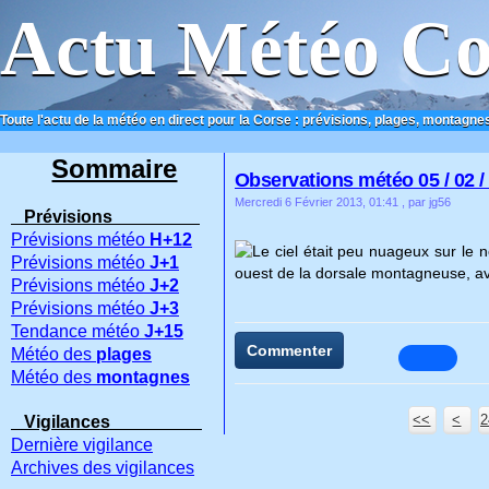
Actu Météo Co
Toute l'actu de la météo en direct pour la Corse : prévisions, plages, montagnes
ACCUEIL
CONTACT
Sommaire
Observations météo 05 / 02 /
Mercredi 6 Février 2013, 01:41
, par jg56
Prévisions
Prévisions météo
H+12
Le ciel était peu nuageux sur le 
Prévisions météo
J+1
ouest de la dorsale montagneuse, ave
Prévisions météo
J+2
Prévisions météo
J+3
Tendance météo
J+15
Commenter
Météo des
plages
Météo des
montagnes
<<
<
2
2
2
2
2
Vigilances
Dernière vigilance
Archives des vigilances