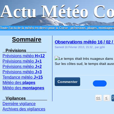
Actu Météo Co
Toute l'actu de la météo en direct pour la Corse : prévisions, plages, montagnes
ACCUEIL
CONTACT
Sommaire
Observations météo 16 / 02 /
Samedi 16 Février 2013, 15:32
, par jg56
Prévisions
Prévisions météo
H+12
Le temps était très nuageux dans 
Prévisions météo
J+1
Sur les côtes sud, le temps était aus
Prévisions météo
J+2
Prévisions météo
J+3
Tendance météo
J+15
Commenter
Météo des
plages
Météo des
montagnes
<<
<
2
2
2
2
Vigilances
Dernière vigilance
Archives des vigilances