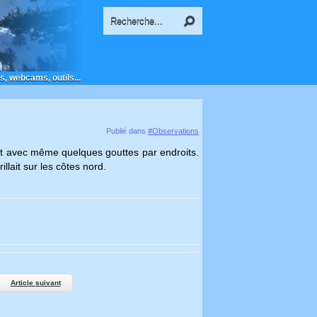
s, webcams, outils...
Publié dans
#Observations
est avec même quelques gouttes par endroits.
llait sur les côtes nord.
Article suivant