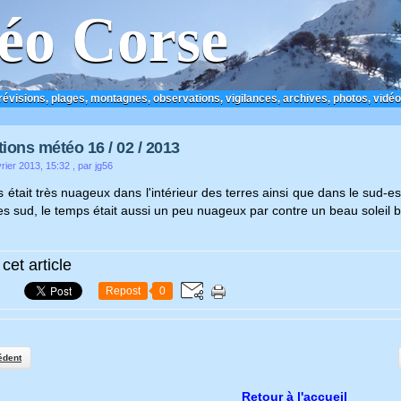
éo Corse
prévisions, plages, montagnes, observations, vigilances, archives, photos, vidéo
ions météo 16 / 02 / 2013
rier 2013, 15:32
, par jg56
 était très nuageux dans l'intérieur des terres ainsi que dans le sud-
es sud, le temps était aussi un peu nuageux par contre un beau soleil bri
cet article
Repost
0
édent
Retour à l'accueil