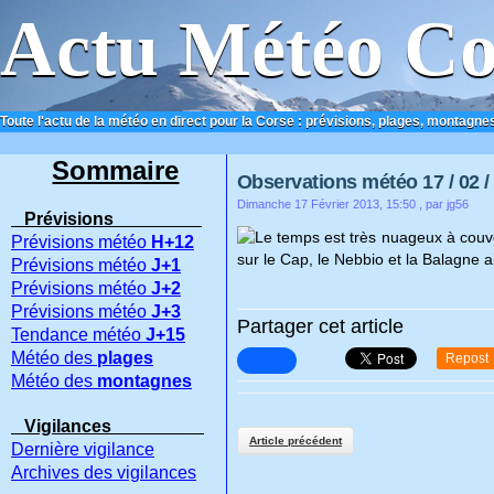
Actu Météo Co
Toute l'actu de la météo en direct pour la Corse : prévisions, plages, montagnes
ACCUEIL
CONTACT
Sommaire
Observations météo 17 / 02 /
Dimanche 17 Février 2013, 15:50
, par jg56
Prévisions
Le temps est très nuageux à couvert
Prévisions météo
H+12
sur le Cap, le Nebbio et la Balagne a
Prévisions météo
J+1
Prévisions météo
J+2
Prévisions météo
J+3
Partager cet article
Tendance météo
J+15
Météo des
plages
Repost
Météo des
montagnes
Vigilances
Article précédent
Dernière vigilance
Archives des vigilances