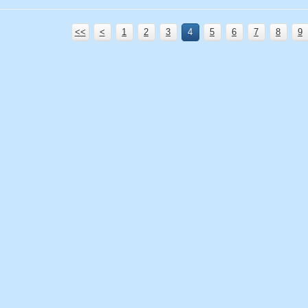
<<
<
1
2
3
4
5
6
7
8
9