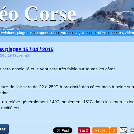
éo Corse
prévisions, plages, montagnes, observations, vigilances, archives, photos, vidéo
s plages 15 / 04 / 2015
 2015, 19:19
, par jg56
sera ensoleillé et le vent sera très faible sur toutes les côtes.
ure de l'air sera de 22 à 25°C à proximité des côtes mais à peine sup
rine.
, on relève généralement 14°C, seulement 13°C dans les endroits iso
 moitié est.
ter
Repost
0