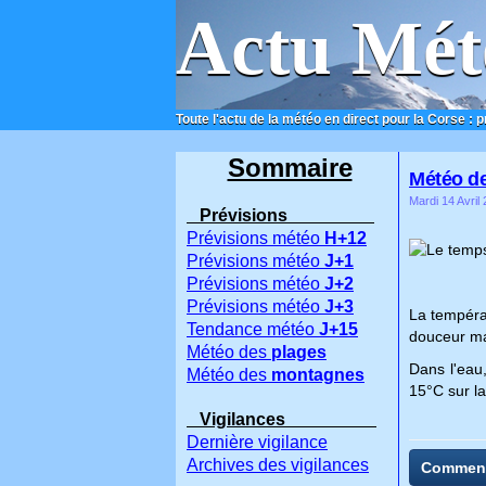
Actu Mét
Toute l'actu de la météo en direct pour la Corse : 
ACCUEIL
CONTACT
Sommaire
Météo de
Mardi 14 Avril
Prévisions
Prévisions météo
H+12
Le temps 
Prévisions météo
J+1
Prévisions météo
J+2
Prévisions météo
J+3
La températ
Tendance météo
J+15
douceur ma
Météo des
plages
Dans l'eau
Météo des
montagnes
15°C sur la
Vigilances
Dernière vigilance
Archives des vigilances
Commen