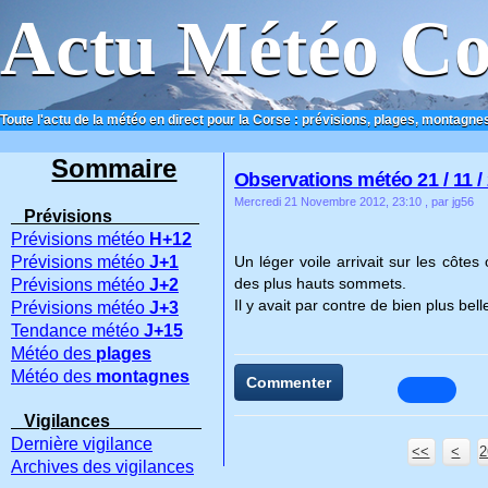
Actu Météo Co
Toute l'actu de la météo en direct pour la Corse : prévisions, plages, montagnes
ACCUEIL
CONTACT
Sommaire
Observations météo 21 / 11 /
Mercredi 21 Novembre 2012, 23:10
, par jg56
Prévisions
Prévisions météo
H+12
Prévisions météo
J+1
Un léger voile arrivait sur les cô
des plus hauts sommets.
Prévisions météo
J+2
Il y avait par contre de bien plus bell
Prévisions météo
J+3
Tendance météo
J+15
Météo des
plages
Météo des
montagnes
Commenter
Vigilances
Dernière vigilance
<<
<
2
2
2
2
2
2
2
Archives des vigilances