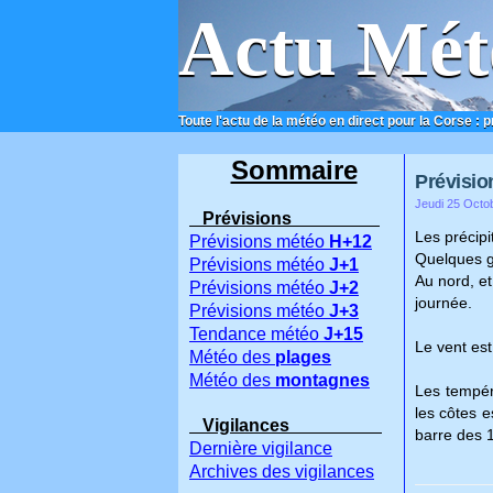
Actu Mét
Toute l'actu de la météo en direct pour la Corse : 
ACCUEIL
CONTACT
Sommaire
Prévision
Jeudi 25 Octo
Prévisions
Les précip
Prévisions météo
H+12
Quelques go
Prévisions météo
J+1
Au nord, et
Prévisions météo
J+2
journée.
Prévisions météo
J+3
Tendance météo
J+15
Le vent es
Météo des
plages
Météo des
montagnes
Les tempéra
les côtes e
Vigilances
barre des 1
Dernière vigilance
Archives des vigilances