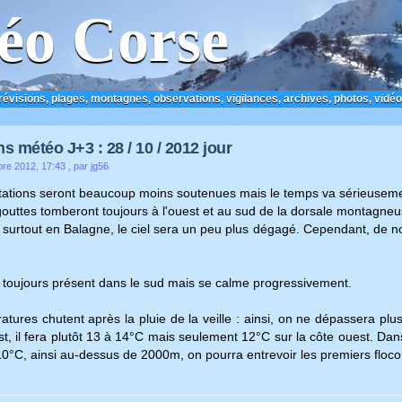
éo Corse
prévisions, plages, montagnes, observations, vigilances, archives, photos, vidéo
s météo J+3 : 28 / 10 / 2012 jour
bre 2012, 17:43
, par jg56
itations seront beaucoup moins soutenues mais le temps va sérieusemen
uttes tomberont toujours à l'ouest et au sud de la dorsale montagneuse
 surtout en Balagne, le ciel sera un peu plus dégagé. Cependant, de n
t toujours présent dans le sud mais se calme progressivement.
tures chutent après la pluie de la veille : ainsi, on ne dépassera pl
st, il fera plutôt 13 à 14°C mais seulement 12°C sur la côte ouest. Dans
0°C, ainsi au-dessus de 2000m, on pourra entrevoir les premiers floco