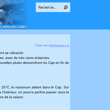
s, webcams, outils...
Publié dans
#Prévisions J+3
t se rafraichir.
, avec de très rares éclaircies.
ouvelles pluies descendront du Cap en fin de
us 15°C, le maximum atteint dans le Cap. Sur
 l'intérieur, on pourra parfois passer sous la
ns de la saison.