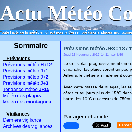
Actu Météo Co
Toute l'actu de la météo en direct pour la Corse : prévisions, plages, montagnes
ACCUEIL
CONTACT
Sommaire
Prévisions météo J+3 : 18 / 1
Jeudi 15 Novembre 2012, 14:11
, par jg56
Prévisions
Le ciel s'était progressivement ennu
Prévisions météo
H+12
dimanche, les pluies seront un peu pl
Prévisions météo
J+1
Ailleurs, le ciel sera simplement couv
Prévisions météo
J+2
Prévisions météo
J+3
Avec cette masse de nuages, les te
Tendance météo
J+15
côtes et toujours plus de 15°C dans
Météo des
plages
barre des 10°C au-dessus de 750m.
Météo des
montagnes
Vigilances
Partager cet article
Dernière vigilance
Repost
Archives des vigilances