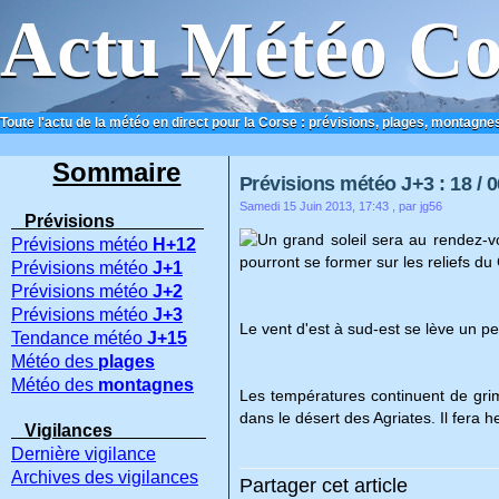
Actu Météo Co
Toute l'actu de la météo en direct pour la Corse : prévisions, plages, montagnes
ACCUEIL
CONTACT
Sommaire
Prévisions météo J+3 : 18 / 0
Samedi 15 Juin 2013, 17:43
, par jg56
Prévisions
Un grand soleil sera au rendez-vo
Prévisions météo
H+12
pourront se former sur les reliefs du
Prévisions météo
J+1
Prévisions météo
J+2
Prévisions météo
J+3
Le vent d'est à sud-est se lève un p
Tendance météo
J+15
Météo des
plages
Météo des
montagnes
Les températures continuent de grim
dans le désert des Agriates. Il fera 
Vigilances
Dernière vigilance
Archives des vigilances
Partager cet article