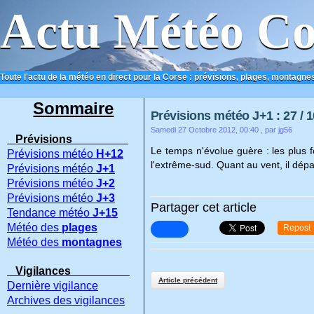
Actu Météo Co
Toute l'actu de la météo en direct pour la Corse : prévisions, plages, montagnes
ACCUEIL
CONTACT
Sommaire
Prévisions météo J+1 : 27 / 1
Samedi 27 Octobre 2012, 00:40
, par jg56
Prévisions
Le temps n'évolue guère : les plus f
Prévisions météo
H+12
l'extrême-sud. Quant au vent, il dé
Prévisions météo
J+1
Prévisions météo
J+2
Prévisions météo
J+3
Partager cet article
Tendance météo
J+15
Météo des
plages
Repost
Météo des
montagnes
Vigilances
Article précédent
Dernière vigilance
Archives des vigilances