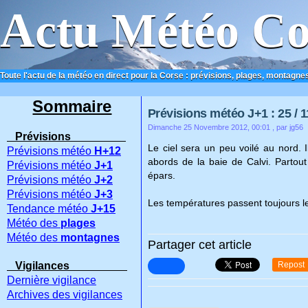
Actu Météo Co
Toute l'actu de la météo en direct pour la Corse : prévisions, plages, montagnes
ACCUEIL
CONTACT
Sommaire
Prévisions météo J+1 : 25 / 1
Dimanche 25 Novembre 2012, 00:01
, par jg56
Prévisions
Le ciel sera un peu voilé au nord. 
Prévisions météo
H+12
abords de la baie de Calvi. Partout 
Prévisions météo
J+1
épars.
Prévisions météo
J+2
Prévisions météo
J+3
Les températures passent toujours les
Tendance météo
J+15
Météo des
plages
Météo des
montagnes
Partager cet article
Vigilances
Repost
Dernière vigilance
Archives des vigilances