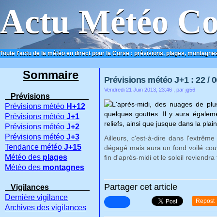
Actu Météo Co
Toute l'actu de la météo en direct pour la Corse : prévisions, plages, montagnes
ACCUEIL
CONTACT
Sommaire
Prévisions météo J+1 : 22 / 0
Vendredi 21 Juin 2013, 23:46
, par jg56
Prévisions
L'après-midi, des nuages de plu
Prévisions météo
H+12
quelques gouttes. Il y aura égale
Prévisions météo
J+1
reliefs, ainsi que jusque dans la plai
Prévisions météo
J+2
Prévisions météo
J+3
Ailleurs, c'est-à-dire dans l'extrêm
Tendance météo
J+15
dégagé mais aura
un fond voilé cou
Météo des
plages
fin d'après-midi et le soleil reviendr
Météo des
montagnes
Partager cet article
Vigilances
Dernière vigilance
Repost
Archives des vigilances