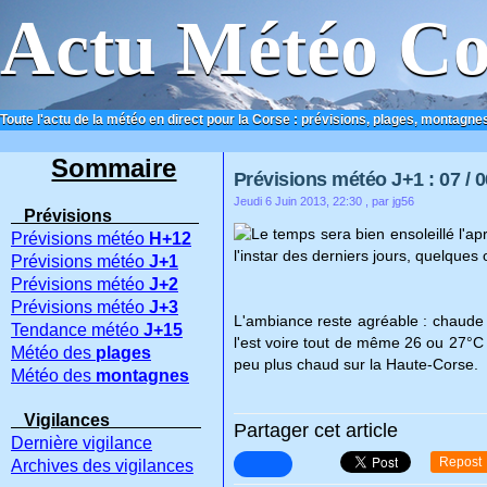
Actu Météo Co
Toute l'actu de la météo en direct pour la Corse : prévisions, plages, montagnes
ACCUEIL
CONTACT
Sommaire
Prévisions météo J+1 : 07 / 0
Jeudi 6 Juin 2013, 22:30
, par jg56
Prévisions
Le temps sera bien ensoleillé l'ap
Prévisions météo
H+12
l'instar des derniers jours, quelques
Prévisions météo
J+1
Prévisions météo
J+2
Prévisions météo
J+3
L'ambiance reste agréable : chaude s
Tendance météo
J+15
l'est voire tout de même 26 ou 27°C 
Météo des
plages
peu plus chaud sur la Haute-Corse.
Météo des
montagnes
Vigilances
Partager cet article
Dernière vigilance
Repost
Archives des vigilances