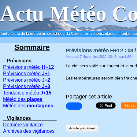
Actu Météo Co
Toute l'actu de la météo en direct pour la Corse : prévisions, plages, montagnes
ACCUEIL
CONTACT
Sommaire
Prévisions météo H+12 : 08 / 
Mercredi 7 Novembre 2012, 22:43
, par jg56
Prévisions
Le ciel sera voilé sur l'ouest et le su
Prévisions météo
H+12
Prévisions météo
J+1
Les températures seront bien fraiche
Prévisions météo
J+2
Prévisions météo
J+3
Tendance météo
J+15
Partager cet article
Météo des
plages
Météo des
montagnes
Repost
Vigilances
Dernière vigilance
Article précédent
Archives des vigilances