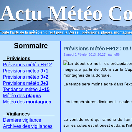
Actu Météo Co
Toute l'actu de la météo en direct pour la Corse : prévisions, plages, montagnes
ACCUEIL
CONTACT
Sommaire
Prévisions météo H+12 : 03 / 
Samedi 2 Février 2013, 20:27
, par jg56
Prévisions
En début de nuit, les précipitatio
Prévisions météo
H+12
neigera à partir de 800m sur le Ca
Prévisions météo
J+1
montagnes de la dorsale.
Prévisions météo
J+2
Prévisions météo
J+3
Le temps sera moins agité dans l'ex
Tendance météo
J+15
Météo des
plages
Météo des
montagnes
Les températures diminuent : seulem
Vigilances
Le vent de nord qui ramène de l'air 
Dernière vigilance
sur les côtes est et ouest et dans l'i
Archives des vigilances