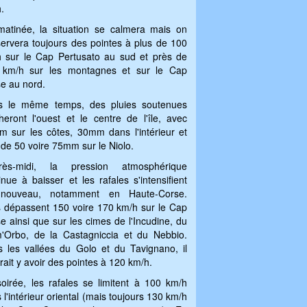
.
atinée, la situation se calmera mais on
ervera toujours des pointes à plus de 100
 sur le Cap Pertusato au sud et près de
 km/h sur les montagnes et sur le Cap
e au nord.
s le même temps, des pluies soutenues
heront l'ouest et le centre de l'île, avec
 sur les côtes, 30mm dans l'intérieur et
 de 50 voire 75mm sur le Niolo.
près-midi, la pression atmosphérique
inue à baisser et les rafales s'intensifient
nouveau, notamment en Haute-Corse.
s dépassent 150 voire 170 km/h sur le Cap
e ainsi que sur les cimes de l'Incudine, du
'Orbo, de la Castagniccia et du Nebbio.
 les vallées du Golo et du Tavignano, il
rait y avoir des pointes à 120 km/h.
oirée, les rafales se limitent à 100 km/h
 l'intérieur oriental (mais toujours 130 km/h