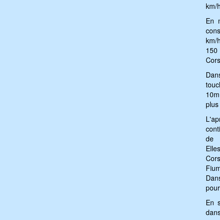
km/h
En m
cons
km/h
150
Cors
Dan
touc
10mm
plus
L'a
cont
de 
Elle
Cors
Fium
Dans
pour
En s
dans