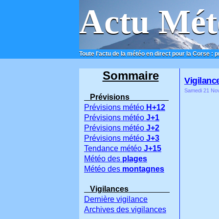
Actu Mét
Toute l'actu de la météo en direct pour la Corse : 
ACCUEIL
CONTACT
Sommaire
Vigilance
Samedi 21 No
Prévisions
Prévisions météo
H+12
Prévisions météo
J+1
Prévisions météo
J+2
Prévisions météo
J+3
Tendance météo
J+15
Météo des
plages
Météo des
montagnes
Vigilances
Dernière vigilance
Archives des vigilances