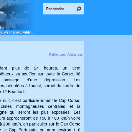
s, webcams, outils...
Publié dans
#Vigilances
dant plus de 24 heures, un vent
êtueux va souffler sur toute la Corse, lié
passage d'une dépression. Les
les, orientées à l'ouest, seront de l'ordre de
e 12 Beaufort.
e nuit, c'est particulièrement le Cap Corse,
 cimes montagneuses centrales et la
agne qui seront les plus exposées. Les
urs approcheront de 150 à 180 km/h voire
à 200 km/h, en particulier sur le Cap Corse
r le Cap Pertusato, on aura environ 110