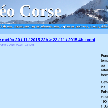
éo Corse
prévisions, plages, montagnes, observations, vigilances, archives, photos, vidéo
 météo 20 / 11 / 2015 22h > 22 / 11 / 2015 4h : vent
vembre 2015, 00:28
, par jg56
Pen
temp
au 
rafa
forc
Cett
les
Bal
vale
190 
! Su