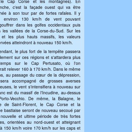
 le Cap Corse et les montagnes). En
nche, c'est la façade ouest qui va être
hée à son tour par de fortes rafales. Il y
a environ 130 km/h de vent pouvant
gouffrer dans les golfes occidentaux puis
 les vallées de la Corse-du-Sud. Sur les
 et les plus hauts massifs, les valeurs
rvées atteindront à nouveau 150 km/h.
ndant, le plus fort de la tempête passera
dement sur ces régions et s'attardera plus
gtemps sur le Cap Pertusato, où l'on
rait relever 160 à 170 km/h. Dans le même
s, au passage du cœur de la dépression,
 sera accompagné de grosses averses
euses, le vent s'intensifiera à nouveau sur
lanc est du massif de l'Incudine, au-dessus
Porto-Vecchio. De même, la Balagne, le
e de Saint-Florent, le Cap Corse et la
ne bastiaise seront de nouveau secoué par
nouvelle et ultime période de très fortes
les, orientées au nord-ouest et atteignant
à 150 km/h voire 170 km/h sur les caps et