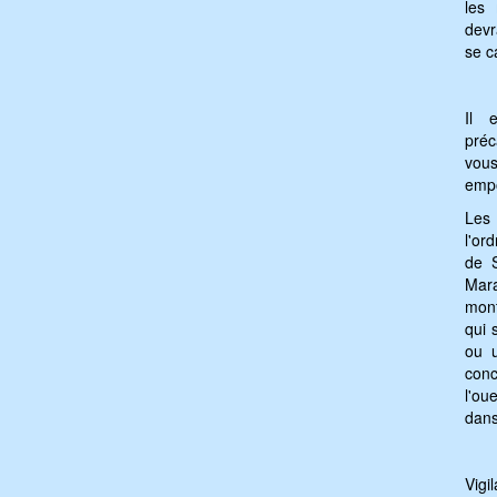
les
devr
se c
Il 
pré
vou
empo
Les
l'or
de S
Mar
mont
qui 
ou u
conc
l'ou
dans
V