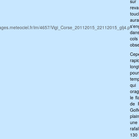
sur
reva
touc
aur
s'en
dans
cols
obse
Cepe
rapi
lon
pour
temp
qui
orag
le f
de 
Golf
plai
une 
rafa
130 