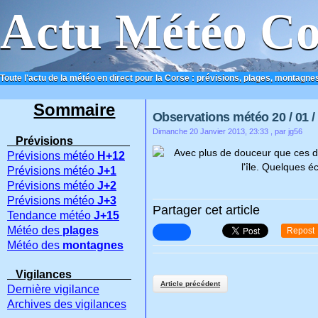
Actu Météo Co
Toute l'actu de la météo en direct pour la Corse : prévisions, plages, montagnes
ACCUEIL
CONTACT
Sommaire
Observations météo 20 / 01 /
Dimanche 20 Janvier 2013, 23:33
, par jg56
Prévisions
Avec plus de douceur que ces de
Prévisions météo
H+12
l'île. Quelques é
Prévisions météo
J+1
Prévisions météo
J+2
Prévisions météo
J+3
Partager cet article
Tendance météo
J+15
Météo des
plages
Repost
Météo des
montagnes
Vigilances
Article précédent
Dernière vigilance
Archives des vigilances