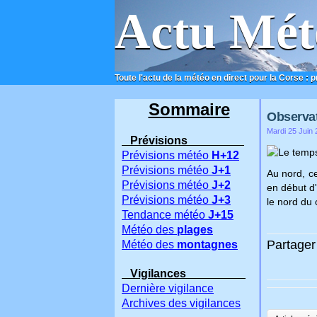
Actu Mét
Toute l'actu de la météo en direct pour la Corse : 
ACCUEIL
CONTACT
Sommaire
Observat
Mardi 25 Juin 
Prévisions
Le temps 
Prévisions météo
H+12
Prévisions météo
J+1
Au nord, c
Prévisions météo
J+2
en début d'
Prévisions météo
J+3
le nord du 
Tendance météo
J+15
Météo des
plages
Partager 
Météo des
montagnes
Vigilances
Dernière vigilance
Archives des vigilances