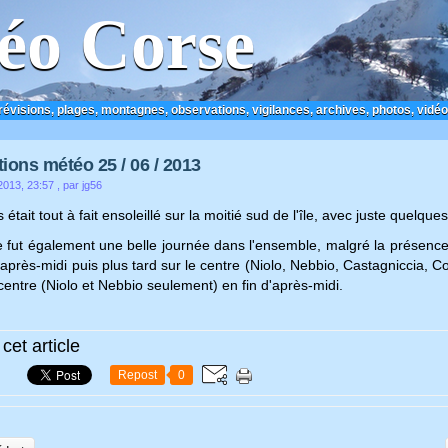
éo Corse
prévisions, plages, montagnes, observations, vigilances, archives, photos, vidéo
ions météo 25 / 06 / 2013
2013, 23:57
, par jg56
était tout à fait ensoleillé sur la moitié sud de l'île, avec juste quelque
e fut également une belle journée dans l'ensemble, malgré la présen
après-midi puis plus tard sur le centre (Niolo, Nebbio, Castagniccia, Co
centre (Niolo et Nebbio seulement) en fin d'après-midi.
cet article
Repost
0