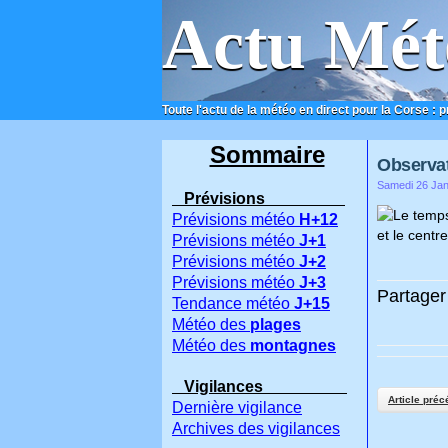
Actu Mét
Toute l'actu de la météo en direct pour la Corse : 
ACCUEIL
CONTACT
Sommaire
Observat
Samedi 26 Jan
Prévisions
Le temps
Prévisions météo
H+12
et le centr
Prévisions météo
J+1
Prévisions météo
J+2
Prévisions météo
J+3
Partager 
Tendance météo
J+15
Météo des
plages
Météo des
montagnes
Vigilances
Article préc
Dernière vigilance
Archives des vigilances