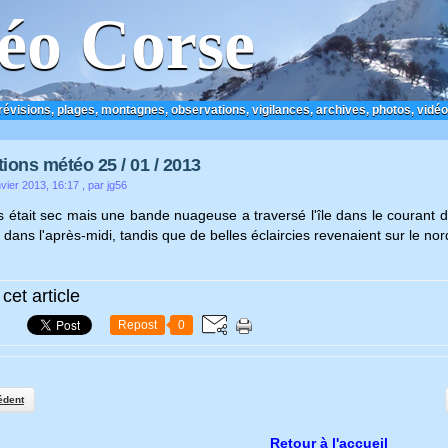
éo Corse
prévisions, plages, montagnes, observations, vigilances, archives, photos, vidéo
ions météo 25 / 01 / 2013
vier 2013, 16:17
, par jg56
 était sec mais une bande nuageuse a traversé l'île dans le courant de
e dans l'après-midi, tandis que de belles éclaircies revenaient sur le nor
cet article
Repost
0
édent
Retour à l'accueil