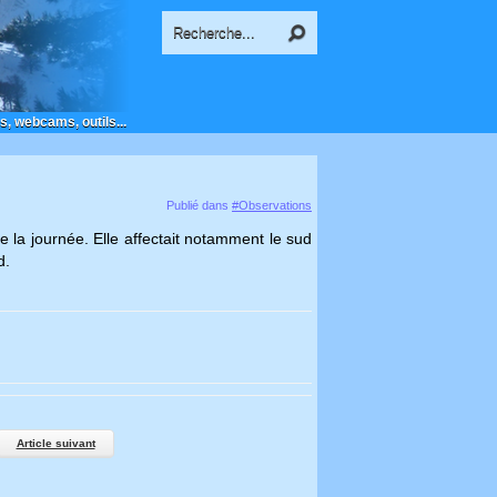
s, webcams, outils...
Publié dans
#Observations
 la journée. Elle affectait notamment le sud
d.
Article suivant