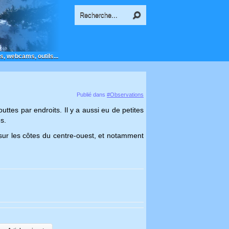
s, webcams, outils...
Publié dans
#Observations
ttes par endroits. Il y a aussi eu de petites
s.
t sur les côtes du centre-ouest, et notamment