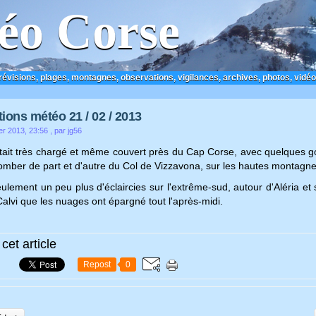
éo Corse
prévisions, plages, montagnes, observations, vigilances, archives, photos, vidéo
ions météo 21 / 02 / 2013
er 2013, 23:56
, par jg56
était très chargé et même couvert près du Cap Corse, avec quelques gou
tomber de part et d'autre du Col de Vizzavona, sur les hautes montagne
seulement un peu plus d'éclaircies sur l'extrême-sud, autour d'Aléria e
alvi que les nuages ont épargné tout l'après-midi.
cet article
Repost
0