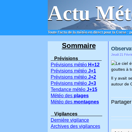
Actu Mét
Toute l'actu de la météo en direct pour la Corse : 
ACCUEIL
CONTACT
Sommaire
Observat
Jeudi 21 Févri
Prévisions
Le ciel 
Prévisions météo
H+12
gouttes à 
Prévisions météo
J+1
Prévisions météo
J+2
Il y avait 
Prévisions météo
J+3
autour de C
Tendance météo
J+15
Météo des
plages
Partager 
Météo des
montagnes
Vigilances
Dernière vigilance
Archives des vigilances