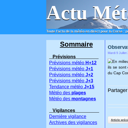
Actu Mét
Toute l'actu de la météo en direct pour la Corse : 
ACCUEIL
CONTACT
Sommaire
Observat
Mardi 9 Juillet
Prévisions
En milie
Prévisions météo
H+12
ils se sont
Prévisions météo
J+1
du Cap Cor
Prévisions météo
J+2
Prévisions météo
J+3
Tendance météo
J+15
Partager 
Météo des
plages
Météo des
montagnes
Vigilances
Dernière vigilance
Article préc
Archives des vigilances