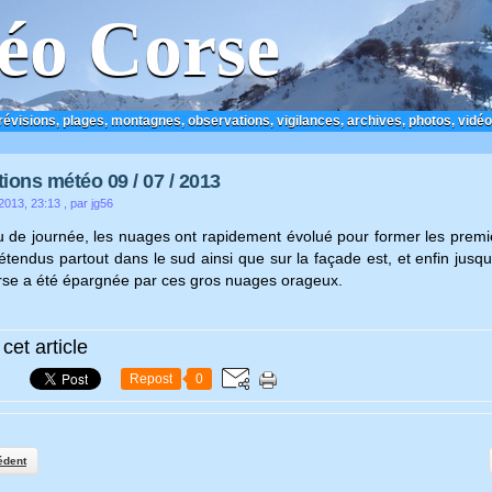
éo Corse
prévisions, plages, montagnes, observations, vigilances, archives, photos, vidéo
ions météo 09 / 07 / 2013
 2013, 23:13
, par jg56
u de journée, les nuages ont rapidement évolué pour former les premie
 étendus partout dans le sud ainsi que sur la façade est, et enfin jusqu
se a été épargnée par ces gros nuages orageux.
cet article
Repost
0
édent