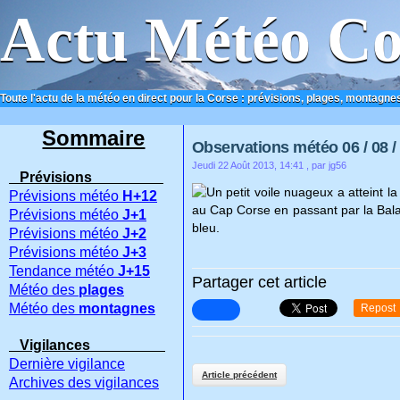
Actu Météo Co
Toute l'actu de la météo en direct pour la Corse : prévisions, plages, montagnes
ACCUEIL
CONTACT
Sommaire
Observations météo 06 / 08 /
Jeudi 22 Août 2013, 14:41
, par jg56
Prévisions
Un petit voile nuageux a atteint l
Prévisions météo
H+12
au Cap Corse en passant par la Balagne
Prévisions météo
J+1
bleu.
Prévisions météo
J+2
Prévisions météo
J+3
Tendance météo
J+15
Partager cet article
Météo des
plages
Météo des
montagnes
Repost
Vigilances
Dernière vigilance
Article précédent
Archives des vigilances