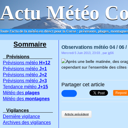
Actu Météo Co
Toute l'actu de la météo en direct pour la Corse : prévisions, plages, montagnes
ACCUEIL
CONTACT
Sommaire
Observations météo 04 / 06 /
Mercredi 5 Juin 2013, 23:03
, par jg56
Prévisions
Après une belle matinée, des orage
Prévisions météo
H+12
cependant sur l'ensemble des côtes
Prévisions météo
J+1
Prévisions météo
J+2
Prévisions météo
J+3
Partager cet article
Tendance météo
J+15
Météo des
plages
Repost
Météo des
montagnes
Vigilances
Article précédent
Dernière vigilance
Archives des vigilances