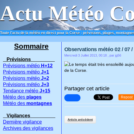
Actu Météo Co
Toute l'actu de la météo en direct pour la Corse : prévisions, plages, montagnes
ACCUEIL
CONTACT
Sommaire
Observations météo 02 / 07 /
Mercredi 3 Juillet 2013, 00:18
, par jg56
Prévisions
Le temps était très ensoleillé auj
Prévisions météo
H+12
de la Corse.
Prévisions météo
J+1
Prévisions météo
J+2
Prévisions météo
J+3
Partager cet article
Tendance météo
J+15
Météo des
plages
Repost
Météo des
montagnes
Vigilances
Article précédent
Dernière vigilance
Archives des vigilances