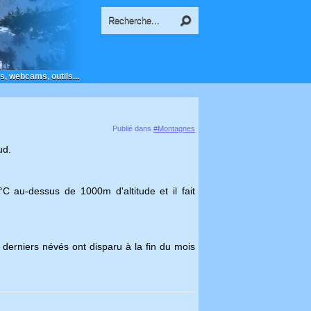
s, webcams, outils...
Publié dans
#Montagnes
ud.
C au-dessus de 1000m d'altitude et il fait
t derniers névés ont disparu à la fin du mois