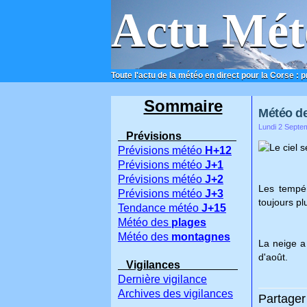
Actu Mét
Toute l'actu de la météo en direct pour la Corse : 
ACCUEIL
CONTACT
Sommaire
Météo de
Lundi 2 Septe
Prévisions
Le ciel 
Prévisions météo
H+12
Prévisions météo
J+1
Prévisions météo
J+2
Les tempér
Prévisions météo
J+3
toujours p
Tendance météo
J+15
Météo des
plages
Météo des
montagnes
La neige a 
d'août.
Vigilances
Dernière vigilance
Archives des vigilances
Partager 