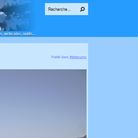
s, webcams, outils...
Publié dans
#Webcams