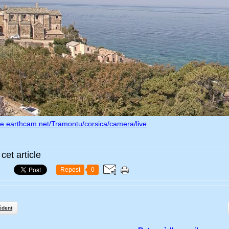
are.earthcam.net/Tramontu/corsica/camera/live
cet article
Repost
0
édent