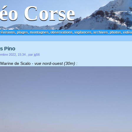
éo Corse
prévisions, plages, montagnes, observations, vigilances, archives, photos, vidéo
s Pino
embre 2022, 15:34
, par jg56
 Marine de Scalo -
vue nord-ouest (30m) :