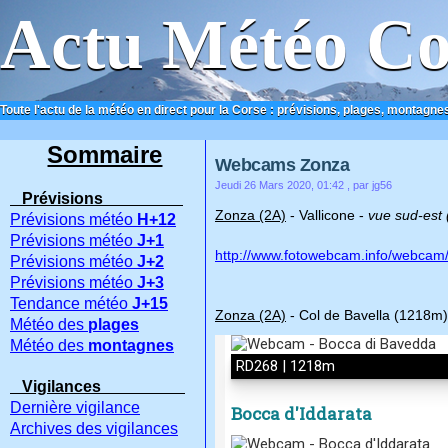
Actu Météo Co
Toute l'actu de la météo en direct pour la Corse : prévisions, plages, montagnes
ACCUEIL
CONTACT
Sommaire
Webcams Zonza
Jeudi 26 Mars 2020, 01:42
, par jg56
Prévisions
Zonza (2A)
- Vallicone -
vue sud-est 
Prévisions météo
H+12
Prévisions météo
J+1
http://www.fotowebcam.info/webcam/
Prévisions météo
J+2
Prévisions météo
J+3
Tendance météo
J+15
Zonza (2A)
- Col de Bavella (1218m)
Météo des
plages
Météo des
montagnes
Vigilances
Dernière vigilance
Archives des vigilances