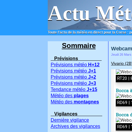
Actu Mét
Toute l'actu de la météo en direct pour la Corse : 
ACCUEIL
CONTACT
Sommaire
Webcams
Jeudi 26 Mars
Prévisions
Vivario (2B
Prévisions météo
H+12
Prévisions météo
J+1
Prévisions météo
J+2
Prévisions météo
J+3
Tendance météo
J+15
Météo des
plages
Météo des
montagnes
Vigilances
Dernière vigilance
Archives des vigilances