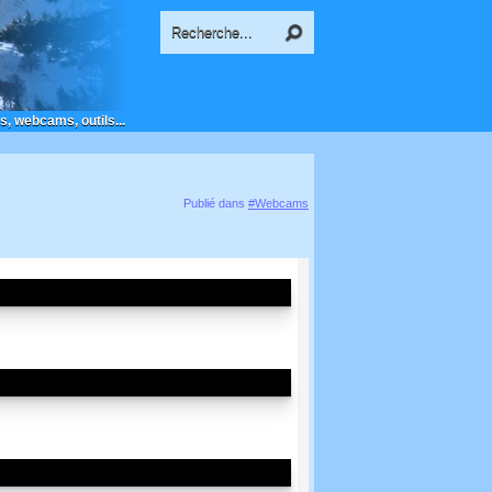
s, webcams, outils...
Publié dans
#Webcams