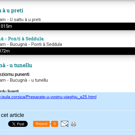
.isula.corsica/Preparate-u-vostru-viaghju_a25.html
cet article
Repost
0