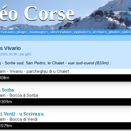
éo Corse
prévisions, plages, montagnes, observations, vigilances, archives, photos, vidéo
 Vivario
 2020, 01:30
, par jg56
)
- Sortie sud, San Pedro, le Chalet -
vue sud-ouest (810m) :