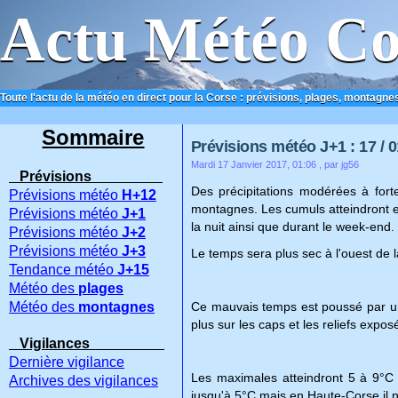
Actu Météo Co
Toute l'actu de la météo en direct pour la Corse : prévisions, plages, montagnes
ACCUEIL
CONTACT
Sommaire
Prévisions météo J+1 : 17 / 0
Mardi 17 Janvier 2017, 01:06
, par jg56
Prévisions
Des précipitations modérées à forte
Prévisions météo
H+12
montagnes. Les cumuls atteindront e
Prévisions météo
J+1
la nuit ainsi que durant le week-end.
Prévisions météo
J+2
Prévisions météo
J+3
Le temps sera plus sec à l'ouest de 
Tendance météo
J+15
Météo des
plages
Météo des
montagnes
Ce mauvais temps est poussé par un v
plus sur les caps et les reliefs expos
Vigilances
Dernière vigilance
Les maximales atteindront 5 à 9°C s
Archives des vigilances
jusqu'à 5°C mais en Haute-Corse il n