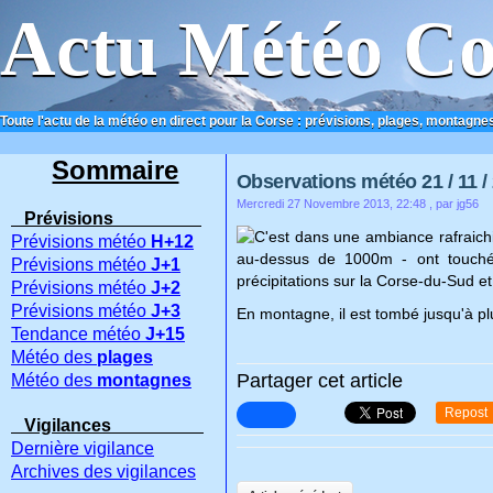
Actu Météo Co
Toute l'actu de la météo en direct pour la Corse : prévisions, plages, montagnes
ACCUEIL
CONTACT
Sommaire
Observations météo 21 / 11 /
Mercredi 27 Novembre 2013, 22:48
, par jg56
Prévisions
C'est dans une ambiance rafraichi
Prévisions météo
H+12
au-dessus de 1000m - ont touché
Prévisions météo
J+1
précipitations sur la Corse-du-Sud e
Prévisions météo
J+2
Prévisions météo
J+3
En montagne, il est tombé jusqu'à pl
Tendance météo
J+15
Météo des
plages
Partager cet article
Météo des
montagnes
Repost
Vigilances
Dernière vigilance
Archives des vigilances