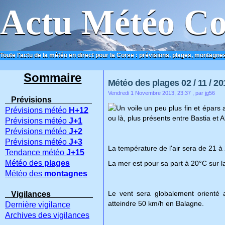
Actu Météo Co
Toute l'actu de la météo en direct pour la Corse : prévisions, plages, montagnes
ACCUEIL
CONTACT
Sommaire
Météo des plages 02 / 11 / 20
Vendredi 1 Novembre 2013, 23:37
, par jg56
Prévisions
Un voile un peu plus fin et épars
Prévisions météo
H+12
ou là, plus présents entre Bastia et Al
Prévisions météo
J+1
Prévisions météo
J+2
Prévisions météo
J+3
La température de l'air sera de 21 
Tendance météo
J+15
Météo des
plages
La mer est pour sa part à 20°C sur la
Météo des
montagnes
Le vent sera globalement orienté a
Vigilances
atteindre 50 km/h en Balagne.
Dernière vigilance
Archives des vigilances