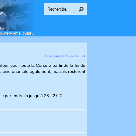
s, webcams, outils...
Publié dans
#Prévisions J+1
our pour toute la Corse à partir de la fin de
aine orientale également, mais ils resteront
ec par endroits jusqu'à 26 - 27°C.