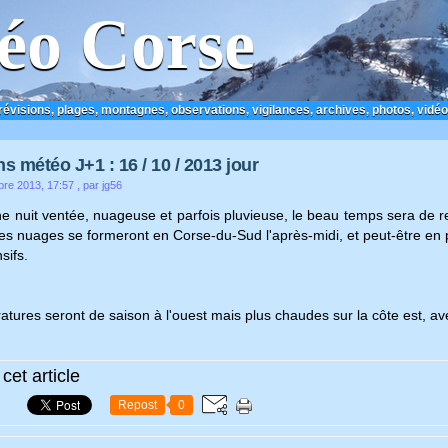
éo Corse
prévisions, plages, montagnes, observations, vigilances, archives, photos, vidéo
s météo J+1 : 16 / 10 / 2013 jour
bre 2013, 17:57
, par jg56
e nuit ventée, nuageuse et parfois pluvieuse, le beau temps sera de ret
s nuages se formeront en Corse-du-Sud l'après-midi, et peut-être en pl
sifs.
tures seront de saison à l'ouest mais plus chaudes sur la côte est, av
cet article
Repost
0