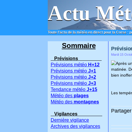
Actu Mét
Toute l'actu de la météo en direct pour la Corse : 
ACCUEIL
CONTACT
Sommaire
Prévision
Mardi 15 Octo
Prévisions
Après un
Prévisions météo
H+12
matinée. De
Prévisions météo
J+1
bien inoffen
Prévisions météo
J+2
Prévisions météo
J+3
Tendance météo
J+15
Les tempéra
Météo des
plages
Météo des
montagnes
Partager 
Vigilances
Dernière vigilance
Archives des vigilances