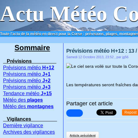
Actu Météo Co
Toute l'actu de la météo en direct pour la Corse : prévisions, plages, montagnes
ACCUEIL
CONTACT
Sommaire
Prévisions météo H+12 : 13 / 
Samedi 12 Octobre 2013, 23:52
, par jg56
Prévisions
Le ciel sera voilé sur toute la Co
Prévisions météo
H+12
Prévisions météo
J+1
Prévisions météo
J+2
Les températures seront fraîches da
Prévisions météo
J+3
Tendance météo
J+15
Météo des
plages
Partager cet article
Météo des
montagnes
Repost
Vigilances
Dernière vigilance
Archives des vigilances
Article précédent