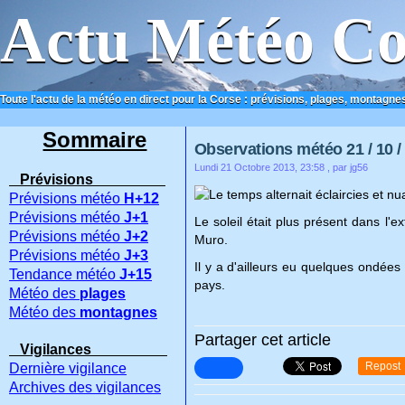
Actu Météo Co
Toute l'actu de la météo en direct pour la Corse : prévisions, plages, montagnes
ACCUEIL
CONTACT
Sommaire
Observations météo 21 / 10 /
Lundi 21 Octobre 2013, 23:58
, par jg56
Prévisions
Le temps alternait éclaircies et n
Prévisions météo
H+12
Prévisions météo
J+1
Le soleil était plus présent dans l'
Prévisions météo
J+2
Muro.
Prévisions météo
J+3
Il y a d'ailleurs eu quelques ondées 
Tendance météo
J+15
pays.
Météo des
plages
Météo des
montagnes
Partager cet article
Vigilances
Repost
Dernière vigilance
Archives des vigilances