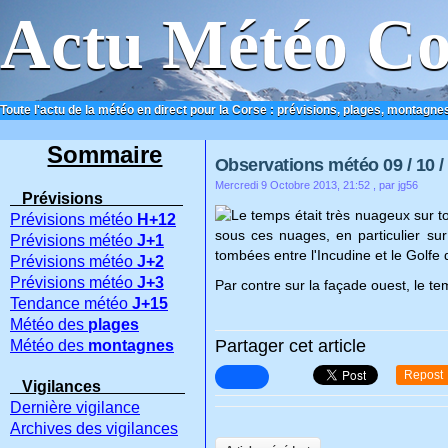
Actu Météo Co
Toute l'actu de la météo en direct pour la Corse : prévisions, plages, montagnes
ACCUEIL
CONTACT
Sommaire
Observations météo 09 / 10 /
Mercredi 9 Octobre 2013, 21:52
, par jg56
Prévisions
Le temps était très nuageux sur to
Prévisions météo
H+12
sous ces nuages, en particulier sur
Prévisions météo
J+1
tombées entre l'Incudine et le Golfe
Prévisions météo
J+2
Prévisions météo
J+3
Par contre sur la façade ouest, le tem
Tendance météo
J+15
Météo des
plages
Partager cet article
Météo des
montagnes
Repost
Vigilances
Dernière vigilance
Archives des vigilances